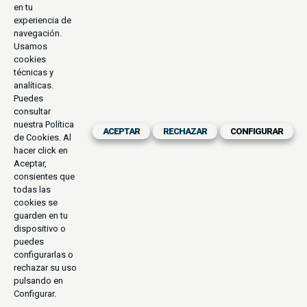
en tu
experiencia de
navegación.
Usamos
cookies
técnicas y
analíticas.
Puedes
BLOG
consultar
VALLES CALCHAQUIES
nuestra
Política
ACEPTAR
RECHAZAR
CONFIGURAR
de Cookies
. Al
hacer click en
Aceptar,
consientes que
todas las
DESDE €
cookies se
guarden en tu
dispositivo o
puedes
configurarlas o
rechazar su uso
pulsando en
Configurar.