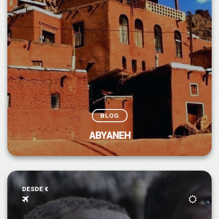
BLOG
ABYANEH
DESDE €