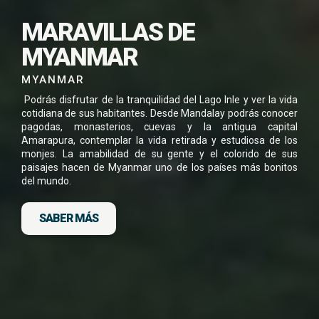
SUSCRÍBETE PARA
DESCARGAR ESTE
MARAVILLAS DE
VIAJE EN PDF
MYANMAR
MYANMAR
Podrás disfrutar de la tranquilidad del Lago Inle y ver la vida
cotidiana de sus habitantes. Desde Mandalay podrás conocer
pagodas, monasterios, cuevas y la antigua capital
He leído y acepto la
Política de Privacidad
Amarapura, contemplar la vida retirada y estudiosa de los
*
monjes. La amabilidad de su gente y el colorido de sus
paisajes hacen de Myanmar uno de los países más bonitos
del mundo.
SABER MÁS
DESCARGA FICHA DEL VIAJE