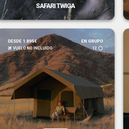
SAFARI TWIGA
DESDE 1.895€
EN GRUPO
VUELO NO INCLUIDO
12