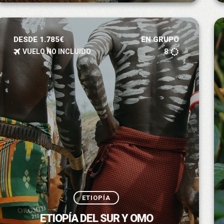
DESDE 1.785€
EN GRUPO
VUELO NO INCLUIDO
8
ETIOPÍA
ETIOPÍA DEL SUR Y OMO