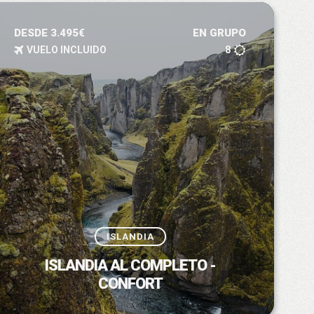
DESDE 3.495€
EN GRUPO
VUELO INCLUIDO
8
ISLANDIA
ISLANDIA AL COMPLETO -
CONFORT