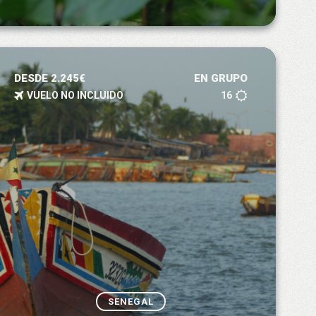
DESDE 2.245€
EN GRUPO
VUELO NO INCLUIDO
16
SENEGAL