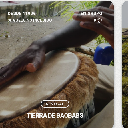
DESDE 1190€
EN GRUPO
VUELO NO INCLUIDO
9
SENEGAL
TIERRA DE BAOBABS