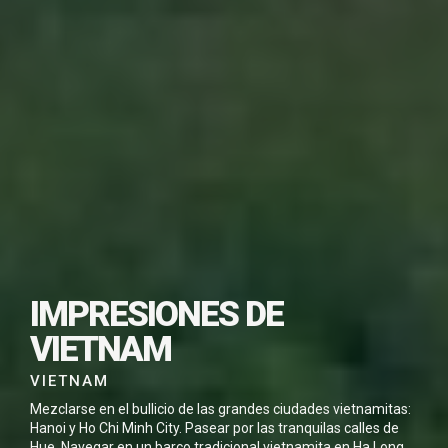
SUSCRÍBETE PARA
DESCARGAR ESTE
IMPRESIONES DE
VIAJE EN PDF
VIETNAM
VIETNAM
Mezclarse en el bullicio de las grandes ciudades vietnamitas:
Hanoi y Ho Chi Minh City. Pasear por las tranquilas calles de
Hue .Navegar en un barco tradicional vietnamita en Ha Long