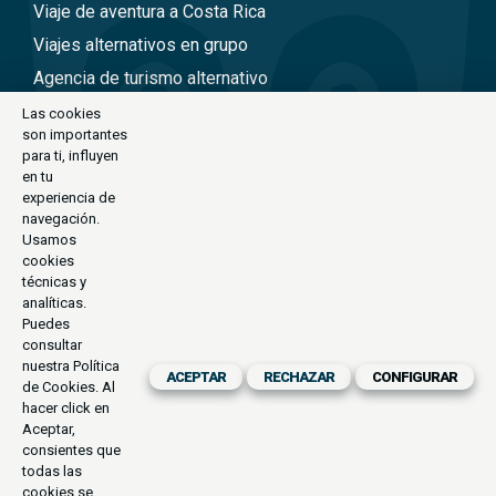
Viaje de aventura a Costa Rica
Viajes alternativos en grupo
Agencia de turismo alternativo
Viajes a Nepal en grupo
Las cookies
son importantes
Viaje alternativo a Tailandia
para ti, influyen
Viajes alternativos a Perú
en tu
experiencia de
Viajes alternativos a Vietnam
navegación.
Usamos
cookies
CONTACTO
técnicas y
analíticas.
C/Antoni Maria Claret, 111-113 (Barcelona)
Puedes
consultar
exode@exode.es
nuestra
Política
ACEPTAR
RECHAZAR
CONFIGURAR
de Cookies
. Al
934 561 885
hacer click en
Horario:
Aceptar,
Lunes a Viernes
consientes que
09.30-14.00 | 16.00-19.30
todas las
cookies se