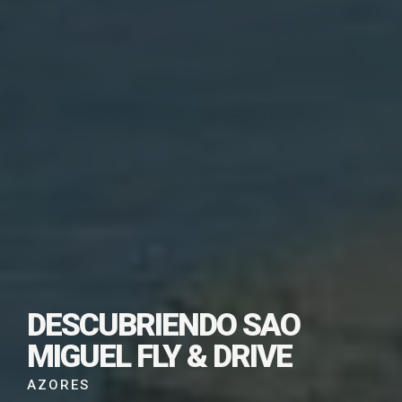
SUSCRÍBETE PARA
DESCARGAR ESTE
DESCUBRIENDO SAO
VIAJE EN PDF
MIGUEL FLY & DRIVE
AZORES