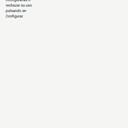
rechazar su uso
pulsando en
Configurar.
PARQUES NACIONALES
URBANITA
NATURALEZA
A TU AIRE
SELF DRIVE