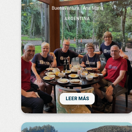
Buenaventura i Ana Maria
ARGENTINA
El viatge ha estat fantàstic i molt ben
organitzat. Estem molt contents amb
Exode. Hem pogut estar en contacte per
WhatsApp en tot moment, informant-nos
de tot el que faríem el dia següent. Poder
estar en contacte amb ells en cada
LEER MÁS
moment dona molta tranquil·litat durant el
viatge. Amb Exode Viatges, també hem
estat connectats pel tema d’un canvi de
seients en el vol d’anada amb Level, i
l’atenció de l’agència al client ha estat