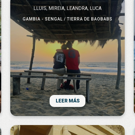
nou museu, idealment mereix dos dies.
LLUIS, MIREIA, LEANDRA, LUCA
GAMBIA - SENGAL / TIERRA DE BAOBABS
El viatje ha sigut genial, una molt bona
inmersió en la vida de Senegal.
LEER MÁS