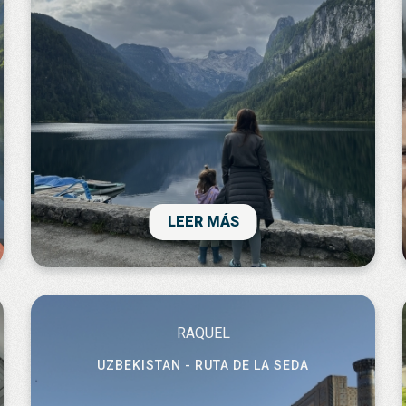
Ha sido un viaje fantástico!! nos ha
encantado bañarnos en lagos alpinos,
sorteando los lugares más masificados,
conociendo rincones, rutas y pueblos
maravillosos. las indicaciones de
excursiones y las recomendaciones de
LEER MÁS
planes han sido geniales. disfrutamos en
especial poder pasar el dia en un parque
acuático natural, que aprovecha el agua del
río. nos gustó tanto que repetimos!!
RAQUEL
UZBEKISTAN - RUTA DE LA SEDA