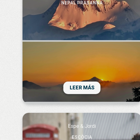
NEPAL PRASANNA
Hem descobert un país amb molts
contrastos. persones acollidores i
hospitalàries i uns paisatges amb unes
muntsnyaes que no pararies de mira.Hem
descobert que Senzillesa i felicitat van
mot unides.
LEER MÁS
Espe & Jordi
ESCÒCIA