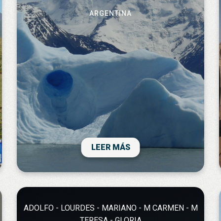
ARGENTINA
Argentina es un pais muy bonito. hemos
disfrutado mucho de sus paisajes, de la
naturaleza y de su gente. son muy
amables. es un viaje complejo porque hay
muchos vuelos internos, pero la
coordinación ha sido muy buena. nos
LEER MÁS
llevamos un gran recuerdo. muchas
gracias!
ADOLFO - LOURDES - MARIANO - M CARMEN - M
TERESA - GLORIA