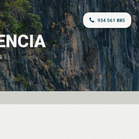
934 561 885
ENCIA
S