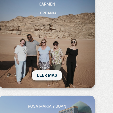
CARMEN
JORDANIA
Ha sido un viaje absolutamente fantástico!
El país, Jordania, una maravilla, y
absolutamente seguro en todos los
sentidos, contra lo que muchos puedan
pensar. Todas las etapas del viaje han sido
muy bonitas. Obviamente petra es
LEER MÁS
fantástica, pero el desierto de wadi rum, el
mar muerto y el mar rojo -que fue una
visita improvisada sugerida por nuestro
guía-, así como el inicio del viaje visitando
AMMan, jerash o el monte nevo hacen de
ROSA MARIA Y JOAN
este viaje una experiencia inolvidable tanto