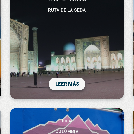
RUTA DE LA SEDA
viaje espectacular, por encima de nuestras
expectativas. pais encantador y gente
maravillosa, de los sitios que mas me ha
gustado, es sorpresa tras sorpresa. viaje
bien organizado y todo ha salido redondo.
junto con egipto el viaje que mas me ha
LEER MÁS
gustado de todos los que he hecho.
totalmente recomendable.
Rosa
COLÓMBIA