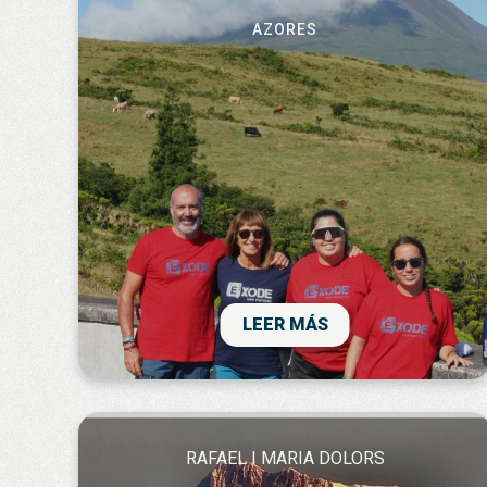
AZORES
Un viatge en familia que mai olvidarem!
LEER MÁS
RAFAEL I MARIA DOLORS