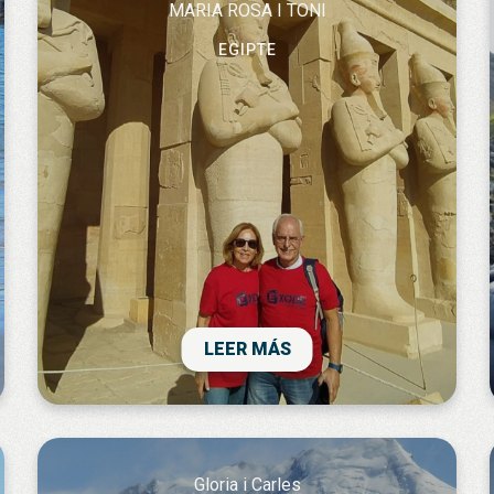
MARIA ROSA I TONI
EGIPTE
Un viatge magnific!, tot hom l'hauria de fer
al menys un cop a la vida. Cultura i mes
Cultura, i la sensació de que tot va
començar en aquella època de faraons
LEER MÁS
Gloria i Carles