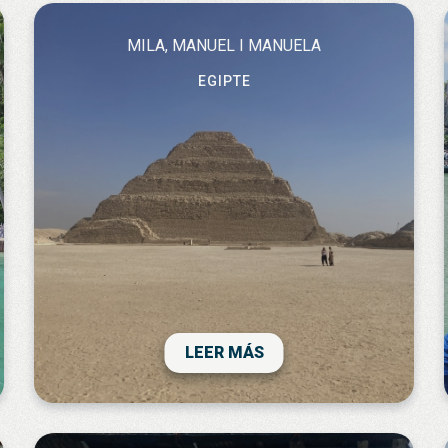
MILA, MANUEL I MANUELA
EGIPTE
El viatge en creuer pel Nilo des de luxor a
aswan és un encert. les visites són
impressionants , potser la que menys el
valle de los reyes i el poblado nubio ,
encara que anar-hi et permet una
navegació més propera pel nilo. La visita a
LEER MÁS
la meseta de giza i a saqqara son úniques.
Anar d’un període mes modern cap a l’antic
de l’època faraònica té la seva gràcia. El
cairo es un caos. Val molt la pena visitar el