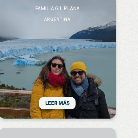
FAMILIA GIL PLANA
ARGENTINA
!El viaje a argentina ha sido increíble!
hemos podido disfrutar del fin del mundo
en ushuaia, de la navidad en los glaciares
patagónicos, de las montañas de colores y
las salinas en la puna del noroeste, del fin
de año en iguazú -el edén en la tierra-, y
LEER MÁS
del ritmo de la gran ciudad en buenos
aires. argentina, ¡qué país!