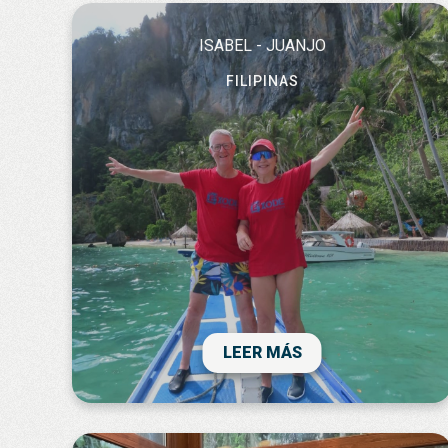
ISABEL - JUANJO
FILIPINAS
La sensació global és que hem gaudit molt
del viatge. Ens ha encantat el que hem vist
i la vostra aportació en la organització dels
trasllats ha sigut perfecta.
LEER MÁS