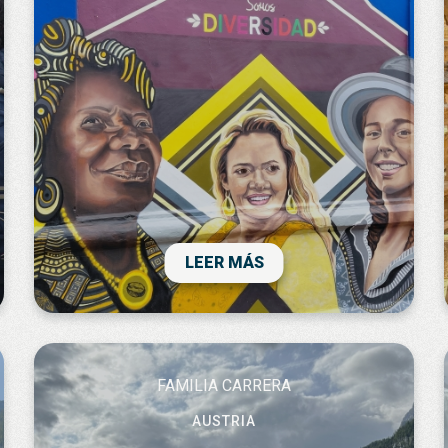
Viatjar sempre és una petita aventura.
Colòmbia és un país de contrasts entre les
diverses zones que val la pena poder
descobrir. Ha estat una bona experiència i
en el meu cas un bon grup de viatge que
és tan important com el destí escollit.
LEER MÁS
Sobretot pels que viatgem sols.
FAMILIA CARRERA
AUSTRIA