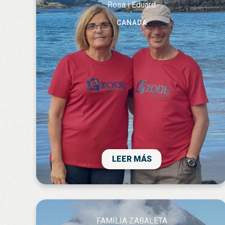
Rosa i Eduard
perfecta.
CANADA
Esta anant tot super, super bé. Una
meravella tot el que hem vist i el temps
ens ha acompanyat moltíssim.
LEER MÁS
FAMILIA ZABALETA