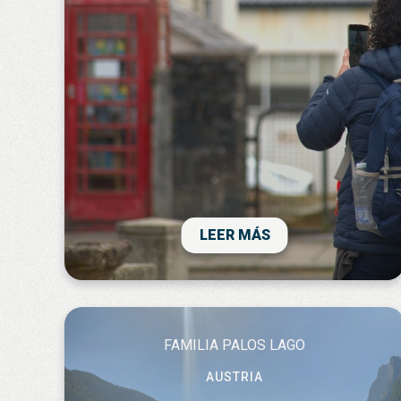
El viaje a Escocia ha sido sorprendente,
donde hemos descubierto un país lleno de
naturaleza, historia y tradición. El sentido
de la vista no es suficiente para apreciar el
encanto que desprenden sus paisajes y su
cultura ancestral. La organización, en
LEER MÁS
pequeño grupo, es ideal para
despreocuparte de toda logística y poder
visitar lugares donde los grandes tours
tienen dificultades para acceder. Un viaje
redondo para recordar !
FAMILIA PALOS LAGO
AUSTRIA