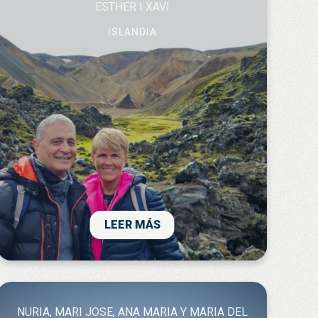
ESTHER I XAVI
ISLANDIA
Un viatge al nostre aire, al nostre ritme.
Paisatges i llibertat!
LEER MÁS
NURIA, MARI JOSE, ANA MARIA Y MARIA DEL