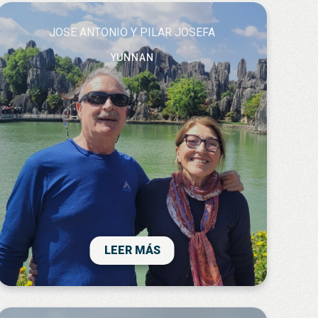
JOSE ANTONIO Y PILAR JOSEFA
YUNNAN
ya de vuelta...todo muy bien..Yunnan muy,
muy recomendable! Gracias!...nos ha
encantado el viaje!!
LEER MÁS