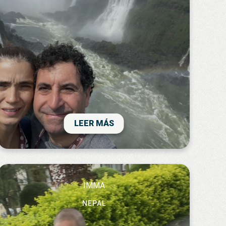
Amritsar i el Golden Temple, de qui no
recordem el nom però si les seves rialles i
constant alegria; pel savi Daya els dies de
Varanasi; i, no menys important, pel gran
Bablu, de la casta dels bramans, xofer amb
Impressionant exploració de terres
una perícia, paciència, afecte i complicitat
argentines!molt recomanable!
impossibles de trobar a Occident. Mai els
oblidarem.
Moltes gràcies!
LEER MÁS
IMMA
NEPAL