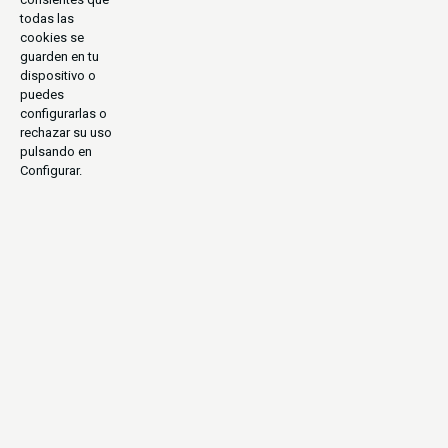
todas las
cookies se
guarden en tu
dispositivo o
puedes
configurarlas o
rechazar su uso
pulsando en
Configurar.
CULTURAL
ETNIAS
URBANITA
NATURALEZA
EN GRUPO