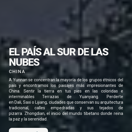
SUSCRÍBETE PARA
EL PAÍS AL SUR DE LAS
DESCARGAR ESTE
NUBES
VIAJE EN PDF
CHINA
A Yunnan se concentran la mayoría de los grupos étnicos del
país y encontramos los paisajes más impresionantes de
China. Sentir la tierra en tus pies en las coloridas e
He leído y acepto la
Política de Privacidad
interminables Terrazas de Yuanyang. Perderte
*
en Dali, Saxi o Lijiang, ciudades que conservan su arquitectura
tradicional, calles empedradas y sus tejados de
pizarra. Zhongdian, el inicio del mundo tibetano donde reina
la paz y la serenidad.