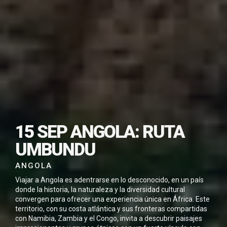
SUSCRÍBETE PARA
DESCARGAR ESTE
15 SEP ANGOLA: RUTA
VIAJE EN PDF
UMBUNDU
ANGOLA
Viajar a Angola es adentrarse en lo desconocido, en un país
donde la historia, la naturaleza y la diversidad cultural
convergen para ofrecer una experiencia única en África. Este
He leído y acepto la
Política de Privacidad
territorio, con su costa atlántica y sus fronteras compartidas
*
con Namibia, Zambia y el Congo, invita a descubrir paisajes