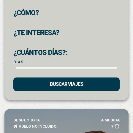
¿CÓMO?
¿TE INTERESA?
¿CUÁNTOS DÍAS?:
DÍAS
BUSCAR VIAJES
DESDE 1.070€
A MEDIDA
VUELO NO INCLUIDO
7