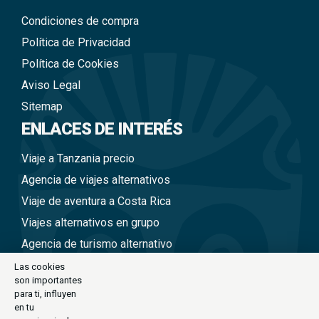
Condiciones de compra
Política de Privacidad
Política de Cookies
Aviso Legal
Sitemap
ENLACES DE INTERÉS
Viaje a Tanzania precio
Agencia de viajes alternativos
Viaje de aventura a Costa Rica
Viajes alternativos en grupo
Agencia de turismo alternativo
Viajes a Nepal en grupo
Las cookies
son importantes
Viaje alternativo a Tailandia
para ti, influyen
Viajes alternativos a Perú
en tu