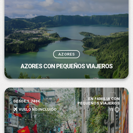
AZORES
AZORES CON PEQUEÑOS VIAJEROS
EN FAMILIA CON
DESDE 1.740€
PEQUEÑOS VIAJEROS
VUELO NO INCLUIDO
15