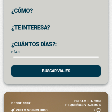
¿CÓMO?
¿TE INTERESA?
¿CUÁNTOS DÍAS?:
DÍAS
BUSCAR VIAJES
EN FAMILIA CON
DESDE 990€
PEQUEÑOS VIAJEROS
VUELO NO INCLUIDO
9