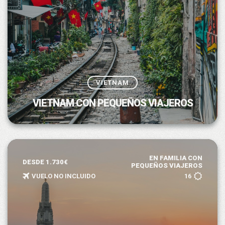
VIETNAM
VIETNAM CON PEQUEÑOS VIAJEROS
EN FAMILIA CON
DESDE 1.730€
PEQUEÑOS VIAJEROS
VUELO NO INCLUIDO
16