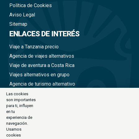
Política de Cookies
Aviso Legal
Sitemap
ENLACES DE INTERÉS
Viaje a Tanzania precio
Agencia de viajes alternativos
Viaje de aventura a Costa Rica
Viajes alternativos en grupo
Agencia de turismo alternativo
Viajes a Nepal en grupo
Las cookies
son importantes
Viaje alternativo a Tailandia
para ti, influyen
Viajes alternativos a Perú
en tu
experiencia de
Viajes alternativos a Vietnam
navegación.
Usamos
cookies