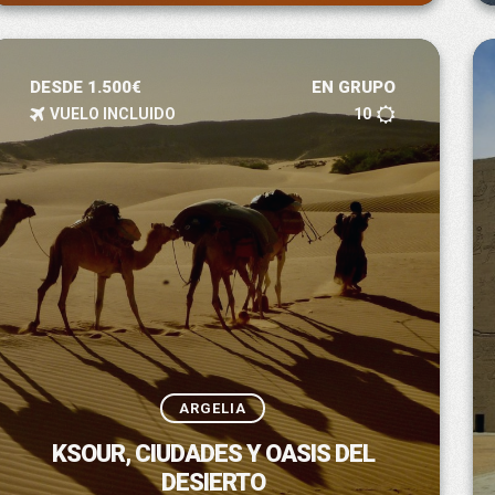
DESDE 1.500€
EN GRUPO
VUELO INCLUIDO
10
ARGELIA
KSOUR, CIUDADES Y OASIS DEL
DESIERTO