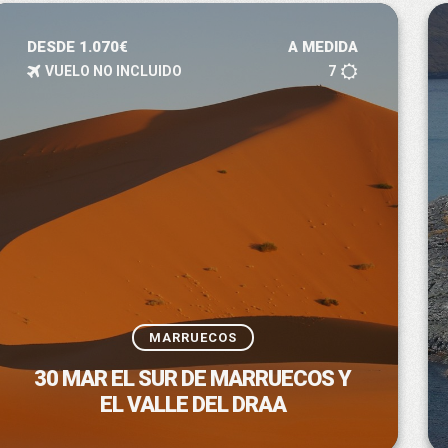
DESDE 1.070€
A MEDIDA
VUELO NO INCLUIDO
7
MARRUECOS
30 MAR EL SUR DE MARRUECOS Y
EL VALLE DEL DRAA