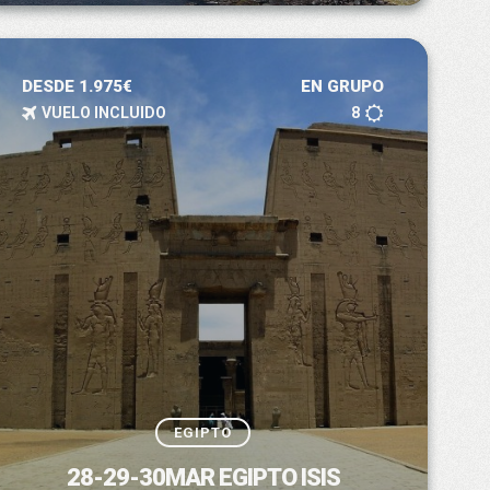
DESDE 1.975€
EN GRUPO
VUELO INCLUIDO
8
EGIPTO
28-29-30MAR EGIPTO ISIS