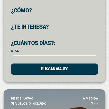
¿CÓMO?
¿TE INTERESA?
¿CUÁNTOS DÍAS?:
DÍAS
BUSCAR VIAJES
DESDE 1.070€
A MEDIDA
VUELO NO INCLUIDO
7