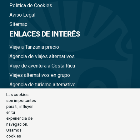
Política de Cookies
Aviso Legal
Sitemap
ENLACES DE INTERÉS
Viaje a Tanzania precio
Agencia de viajes alternativos
Viaje de aventura a Costa Rica
Viajes alternativos en grupo
Agencia de turismo alternativo
Viajes a Nepal en grupo
Las cookies
son importantes
Viaje alternativo a Tailandia
para ti, influyen
Viajes alternativos a Perú
en tu
experiencia de
Viajes alternativos a Vietnam
navegación.
Usamos
cookies