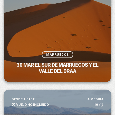
MARRUECOS
30 MAR EL SUR DE MARRUECOS Y EL
VALLE DEL DRAA
DESDE 1.515€
A MEDIDA
VUELO NO INCLUIDO
10