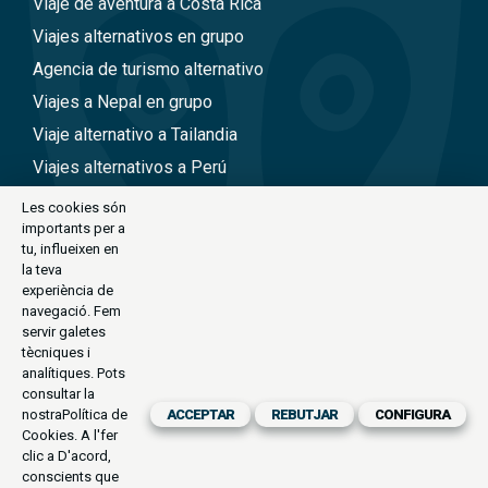
Viaje de aventura a Costa Rica
Viajes alternativos en grupo
Agencia de turismo alternativo
Viajes a Nepal en grupo
Viaje alternativo a Tailandia
Viajes alternativos a Perú
Viajes alternativos a Vietnam
Les cookies són
importants per a
tu, influeixen en
CONTACTE
la teva
experiència de
C/Antoni Maria Claret, 111-113 (Barcelona)
navegació. Fem
servir galetes
exode@exode.es
tècniques i
analítiques. Pots
934 561 885
consultar la
Horari:
nostra
Política de
ACCEPTAR
REBUTJAR
CONFIGURA
Dilluns a Divendres
Cookies
. A l'fer
09.30-14.00 | 16.00-19.30
clic a D'acord,
conscients que