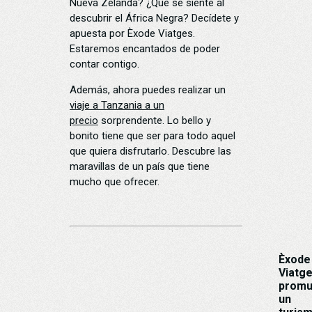
Nueva Zelanda? ¿Qué se siente al
descubrir el África Negra? Decídete y
apuesta por Èxode Viatges.
Estaremos encantados de poder
contar contigo.
Además, ahora puedes realizar un
viaje a Tanzania a un
precio
sorprendente. Lo bello y
bonito tiene que ser para todo aquel
que quiera disfrutarlo. Descubre las
maravillas de un país que tiene
mucho que ofrecer.
Èxode
Viatg
prom
un