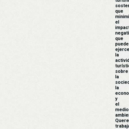
turis
sosten
que
minim
el
impac
negat
que
puede
ejerc
la
activi
turíst
sobre
la
socie
la
econo
y
el
medio
ambie
Quer
trabaj