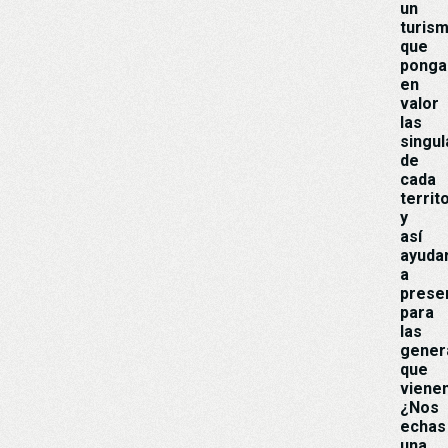
un
turis
que
ponga
en
valor
las
singul
de
cada
territ
y
así
ayuda
a
prese
para
las
gener
que
vienen
¿Nos
echas
una