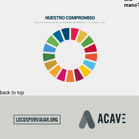
mano
back to top