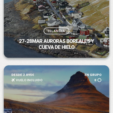
ISLANDIA
27-28MAR AURORAS BOREALES Y
CUEVA DE HIELO
DESDE 2.895€
EN GRUPO
VUELO INCLUIDO
8