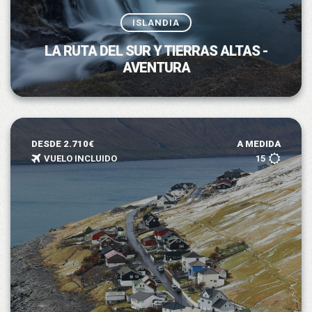
ISLANDIA
LA RUTA DEL SUR Y TIERRAS ALTAS -
AVENTURA
DESDE 2.710€
A MEDIDA
VUELO INCLUIDO
15