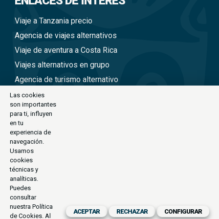
ENLACES DE INTERÉS
Viaje a Tanzania precio
Agencia de viajes alternativos
Viaje de aventura a Costa Rica
Viajes alternativos en grupo
Agencia de turismo alternativo
Viajes a Nepal en grupo
Las cookies
son importantes
Viaje alternativo a Tailandia
para ti, influyen
Viajes alternativos a Perú
en tu
experiencia de
Viajes alternativos a Vietnam
navegación.
Usamos
cookies
CONTACTO
técnicas y
analíticas.
C/Antoni Maria Claret, 111-113 (Barcelona)
Puedes
consultar
exode@exode.es
nuestra
Política
ACEPTAR
RECHAZAR
CONFIGURAR
de Cookies
. Al
934 561 885