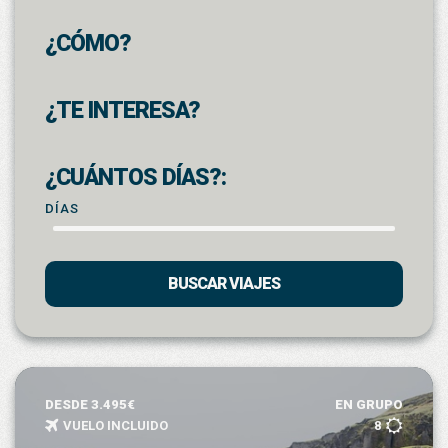
¿CÓMO?
¿TE INTERESA?
¿CUÁNTOS DÍAS?:
DÍAS
BUSCAR VIAJES
DESDE 3.495€
EN GRUPO
VUELO INCLUIDO
8