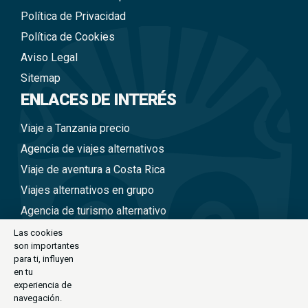
Política de Privacidad
Política de Cookies
Aviso Legal
Sitemap
ENLACES DE INTERÉS
Viaje a Tanzania precio
Agencia de viajes alternativos
Viaje de aventura a Costa Rica
Viajes alternativos en grupo
Agencia de turismo alternativo
Viajes a Nepal en grupo
Las cookies
son importantes
Viaje alternativo a Tailandia
para ti, influyen
Viajes alternativos a Perú
en tu
experiencia de
Viajes alternativos a Vietnam
navegación.