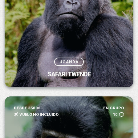
UGANDA
SAFARI TWENDE
DESDE 3580€
EN GRUPO
VUELO NO INCLUIDO
10