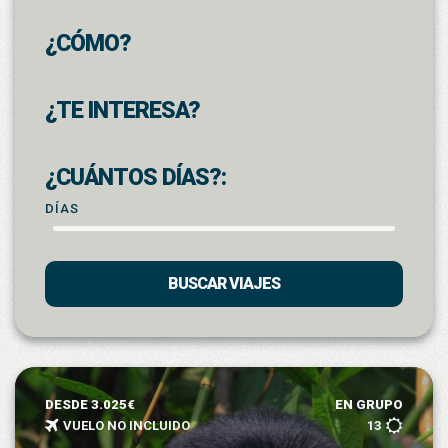
¿CÓMO?
¿TE INTERESA?
¿CUÁNTOS DÍAS?:
DÍAS
BUSCAR VIAJES
DESDE 3.025€
EN GRUPO
VUELO NO INCLUIDO
13