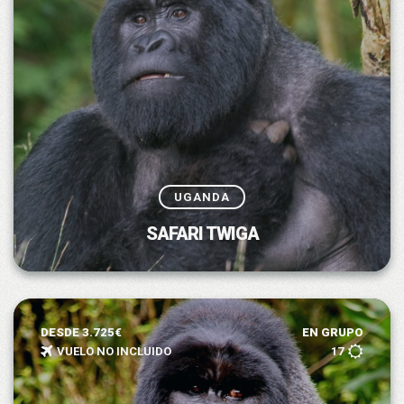
UGANDA
SAFARI TWIGA
DESDE 3.725€
EN GRUPO
VUELO NO INCLUIDO
17