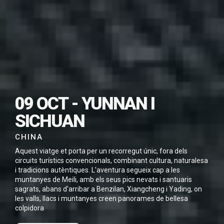
SUBSCRIU-TE PER
DESCARREGAR
09 OCT - YUNNAN I
AQUEST VIATGE EN
SICHUAN
PDF
CHINA
Aquest viatge et porta per un recorregut únic, fora dels
circuits turístics convencionals, combinant cultura, naturalesa
i tradicions autèntiques. L'aventura segueix cap a les
muntanyes de Meili, amb els seus pics nevats i santuaris
He llegit i accepto la
Política de Privacitat
*
sagrats, abans d'arribar a Benzilan, Xiangcheng i Yading, on
les valls, llacs i muntanyes creen panorames de bellesa
colpidora