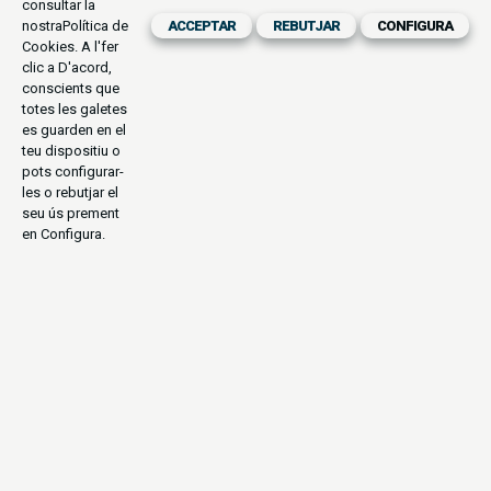
consultar la
nostra
Política de
ACCEPTAR
REBUTJAR
CONFIGURA
Cookies
. A l'fer
clic a D'acord,
conscients que
totes les galetes
es guarden en el
teu dispositiu o
pots configurar-
les o rebutjar el
seu ús prement
en Configura.
CULTURAL
ESPIRITUAL
ÈTNIES