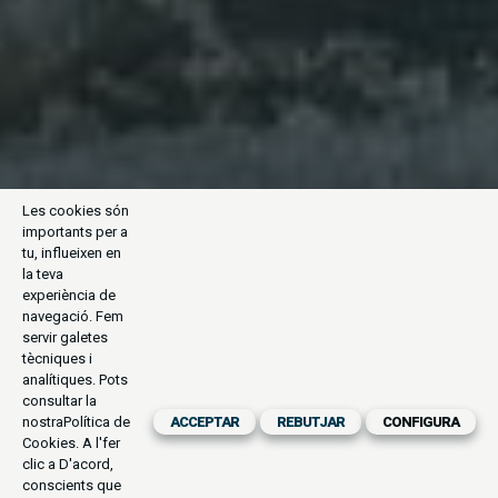
Les cookies són
importants per a
tu, influeixen en
la teva
experiència de
navegació. Fem
servir galetes
tècniques i
analítiques. Pots
consultar la
nostra
Política de
ACCEPTAR
REBUTJAR
CONFIGURA
Cookies
. A l'fer
clic a D'acord,
conscients que