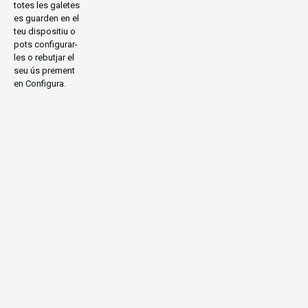
totes les galetes
es guarden en el
teu dispositiu o
pots configurar-
les o rebutjar el
seu ús prement
en Configura.
CULTURAL
PARCS NACIONALS
URBANITA
NATURALESA
EN GRUP
AMB GUIA/S
MINIVAN