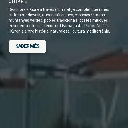
CHIPRE
Descobreix Xipre a través d'un viatge complet que uneix
ciutats medievals, ruïnes clàssiques, mosaics romans,
muntanyes verdes, pobles tradicionals, costes mítiques i
experiències locals, recorrent Famagusta, Pafos, Nicòsia
He llegit i accepto la
Política de Privacitat
*
i Kyrenia entre història, naturalesa i cultura mediterrània.
SABER MÉS
DESCARGA FITXA DEL VIATGE