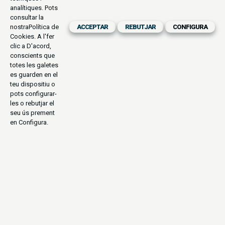
analítiques. Pots
consultar la
nostra
Política de
ACCEPTAR
REBUTJAR
CONFIGURA
Cookies
. A l'fer
clic a D'acord,
conscients que
totes les galetes
es guarden en el
teu dispositiu o
pots configurar-
les o rebutjar el
seu ús prement
en Configura.
AVENTURA
ÈTNIES
NATURALESA