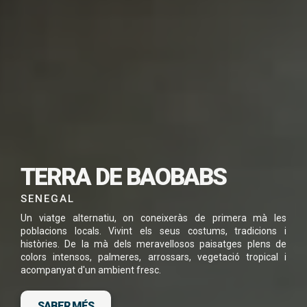
SUBSCRIU-TE PER
DESCARREGAR
AQUEST VIATGE EN
TERRA DE BAOBABS
PDF
SENEGAL
Un viatge alternatiu, on coneixeràs de primera mà les
poblacions locals. Vivint els seus costums, tradicions i
històries. De la mà dels meravellosos paisatges plens de
colors intensos, palmeres, arrossars, vegetació tropical i
He llegit i accepto la
Política de Privacitat
*
acompanyat d'un ambient fresc.
SABER MÉS