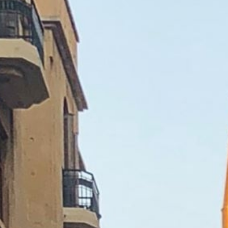
SUBSCRIU
PDF
He llegit i accepto 