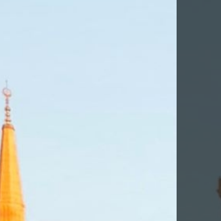
-TE PER DESCARREGAR AQUEST VIA
la
Política de Privacitat
*