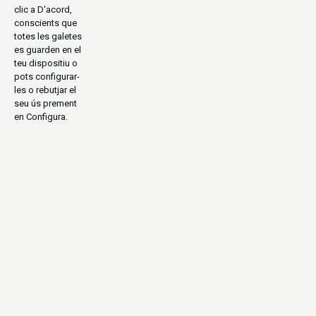
clic a D'acord,
conscients que
totes les galetes
es guarden en el
teu dispositiu o
pots configurar-
les o rebutjar el
seu ús prement
en Configura.
PARCS NACIONALS
DESERT
URBANITA
NATURALESA