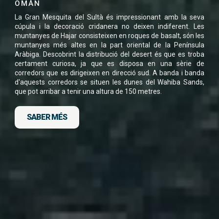
PDF
OMÁN
La Gran Mesquita del Sultà és impressionant amb la seva
cúpula i la decoració cridanera no deixen indiferent. Les
muntanyes de Hajar consisteixen en roques de basalt, són les
muntanyes més altes en la part oriental de la Península
Aràbiga. Descobrint la distribució del desert és que es troba
He llegit i accepto la
Política de Privacitat
*
certament curiosa, ja que es disposa en una sèrie de
corredors que es dirigeixen en direcció sud. A banda i banda
d'aquests corredors se situen les dunes del Wahiba Sands,
que pot arribar a tenir una altura de 150 metres.
SABER MÉS
DESCARGA FITXA DEL VIATGE