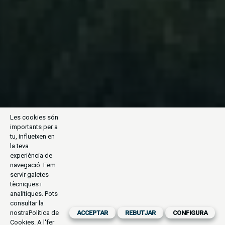
Les cookies són
importants per a
tu, influeixen en
la teva
experiència de
navegació. Fem
servir galetes
tècniques i
analítiques. Pots
consultar la
nostra
Política de
ACCEPTAR
REBUTJAR
CONFIGURA
Cookies
. A l'fer