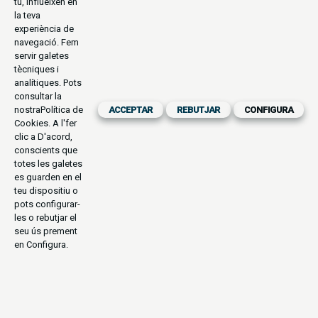
tu, influeixen en
la teva
experiència de
navegació. Fem
servir galetes
tècniques i
analítiques. Pots
consultar la
nostra
Política de
ACCEPTAR
REBUTJAR
CONFIGURA
Cookies
. A l'fer
clic a D'acord,
conscients que
totes les galetes
es guarden en el
teu dispositiu o
pots configurar-
les o rebutjar el
seu ús prement
en Configura.