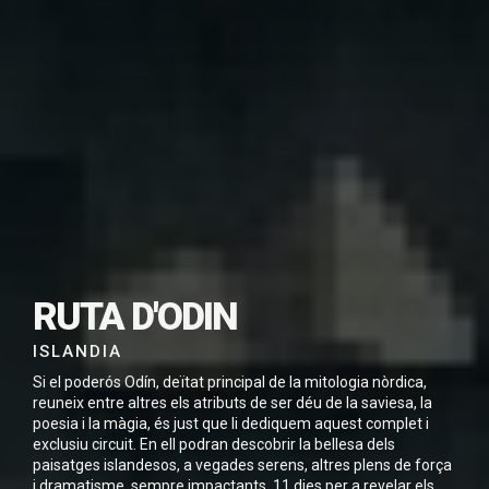
SUBSCRIU-TE PER
DESCARREGAR
RUTA D'ODIN
AQUEST VIATGE EN
PDF
ISLANDIA
Si el poderós Odín, deïtat principal de la mitologia nòrdica,
reuneix entre altres els atributs de ser déu de la saviesa, la
poesia i la màgia, és just que li dediquem aquest complet i
exclusiu circuit. En ell podran descobrir la bellesa dels
paisatges islandesos, a vegades serens, altres plens de força
He llegit i accepto la
Política de Privacitat
*
i dramatisme, sempre impactants. 11 dies per a revelar els