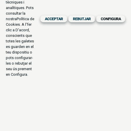
tècniques i
analítiques. Pots
consultar la
nostra
Política de
ACCEPTAR
REBUTJAR
CONFIGURA
Cookies
. A l'fer
clic a D'acord,
conscients que
totes les galetes
es guarden en el
teu dispositiu o
pots configurar-
les o rebutjar el
seu ús prement
en Configura.
TREKKING
CULTURAL
ÈTNIES