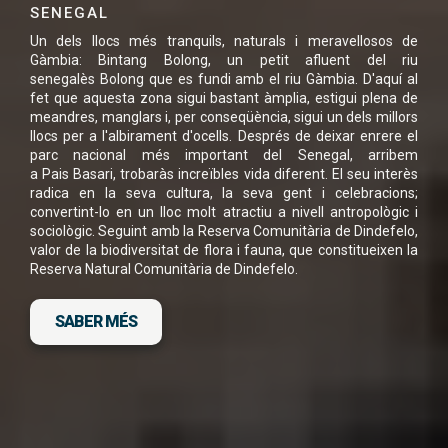
AQUEST VIATGE EN
SENEGAL
Un dels llocs més tranquils, naturals i meravellosos de
PDF
Gàmbia: Bintang Bolong, un petit afluent del riu
senegalès Bolong que es fundi amb el riu Gàmbia. D'aquí al
fet que aquesta zona sigui bastant àmplia, estigui plena de
meandres, manglars i, per conseqüència, sigui un dels millors
llocs per a l'albirament d'ocells. Després de deixar enrere el
parc nacional més important del Senegal, arribem
He llegit i accepto la
Política de Privacitat
*
a Pais Basari, trobaràs increïbles vida diferent. El seu interès
radica en la seva cultura, la seva gent i celebracions;
convertint-lo en un lloc molt atractiu a nivell antropològic i
sociològic. Seguint amb la Reserva Comunitària de Dindefelo,
valor de la biodiversitat de flora i fauna, que constitueixen la
Reserva Natural Comunitària de Dindefelo.
DESCARGA FITXA DEL VIATGE
SABER MÉS