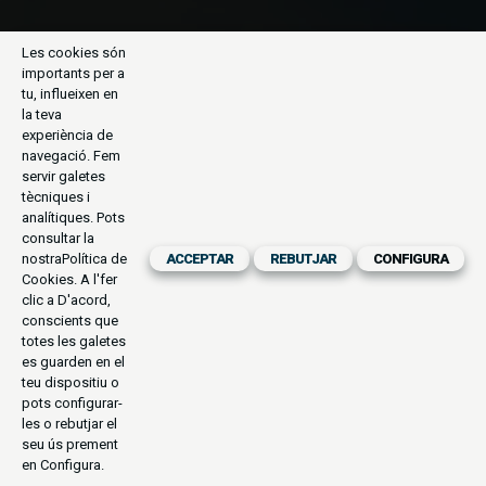
Les cookies són
importants per a
tu, influeixen en
la teva
experiència de
navegació. Fem
servir galetes
tècniques i
analítiques. Pots
consultar la
nostra
Política de
ACCEPTAR
REBUTJAR
CONFIGURA
Cookies
. A l'fer
clic a D'acord,
conscients que
totes les galetes
es guarden en el
teu dispositiu o
pots configurar-
les o rebutjar el
seu ús prement
en Configura.