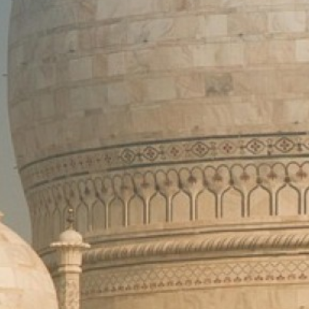
SUBSCRIU
PDF
He llegit i accepto 