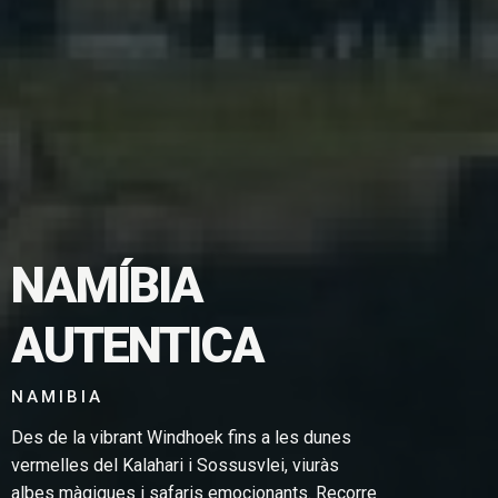
NAMÍBIA
TGE EN
AUTENTICA
NAMIBIA
Des de la vibrant Windhoek fins a les dunes
vermelles del Kalahari i Sossusvlei, viuràs
albes màgiques i safaris emocionants. Recorre