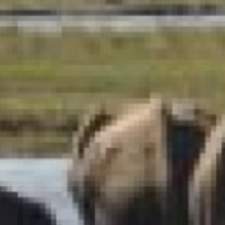
SUBSCRIU
PDF
He llegit i accepto 