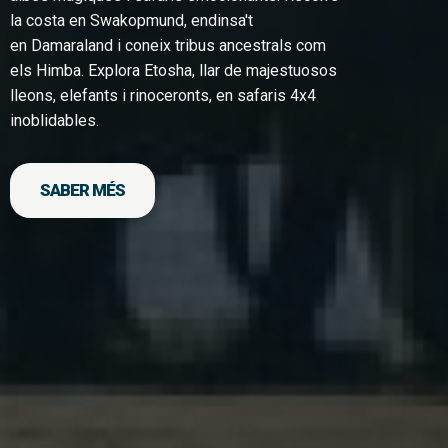
la costa en Swakopmund, endinsa't
en Damaraland i coneix tribus ancestrals com
els Himba. Explora Etosha, llar de majestuosos
lleons, elefants i rinoceronts, en safaris 4x4
inoblidables.
SABER MÉS