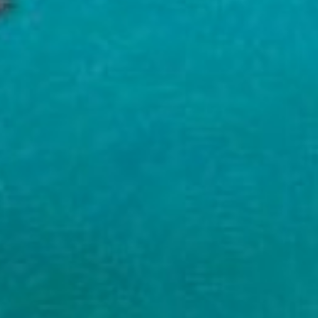
SUBSCRIU
PDF
He llegit i accepto 