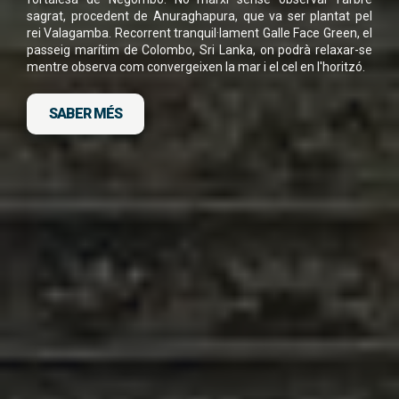
sagrat, procedent de Anuraghapura, que va ser plantat pel
He llegit i accepto la
Política de Privacitat
*
rei Valagamba. Recorrent tranquil·lament Galle Face Green, el
passeig marítim de Colombo, Sri Lanka, on podrà relaxar-se
mentre observa com convergeixen la mar i el cel en l'horitzó.
SABER MÉS
DESCARGA FITXA DEL VIATGE