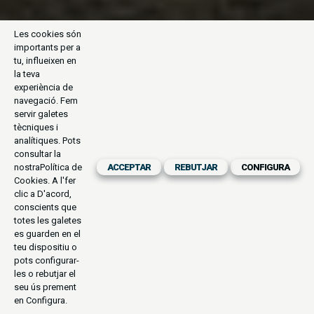
Les cookies són
importants per a
tu, influeixen en
la teva
experiència de
navegació. Fem
servir galetes
tècniques i
analítiques. Pots
consultar la
nostra
Política de
ACCEPTAR
REBUTJAR
CONFIGURA
Cookies
. A l'fer
clic a D'acord,
conscients que
totes les galetes
es guarden en el
teu dispositiu o
pots configurar-
les o rebutjar el
seu ús prement
en Configura.