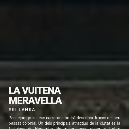
SUBSCRIU-TE PER
DESCARREGAR
LA VUITENA
AQUEST VIATGE EN
MERAVELLA
PDF
SRI LANKA
Passejant pels seus carrerons podrà descobrir traços del seu
passat colonial. Un dels principals atractius de la ciutat és la
fortalesa de Negombo. No marxi sense observar l'arbre