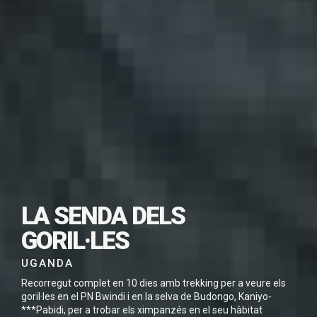
SUBSCRIU-TE PER
DESCARREGAR
LA SENDA DELS
AQUEST VIATGE EN
GORIL·LES
PDF
UGANDA
Recorregut complet en 10 dies amb trekking per a veure els
goril·les en el PN Bwindi i en la selva de Budongo, Kaniyo-
***Pabidi, per a trobar els ximpanzés en el seu hàbitat