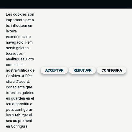
Les cookies són
importants per a
tu, influeixen en
la teva
experiència de
navegació. Fem
servir galetes
tècniques i
analítiques. Pots
consultar la
nostra
Política de
ACCEPTAR
REBUTJAR
CONFIGURA
Cookies
. A l'fer
clic a D'acord,
conscients que
totes les galetes
es guarden en el
teu dispositiu o
pots configurar-
les o rebutjar el
seu ús prement
en Configura.