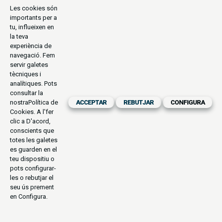
Les cookies són
importants per a
tu, influeixen en
la teva
experiència de
navegació. Fem
servir galetes
tècniques i
analítiques. Pots
consultar la
nostra
Política de
ACCEPTAR
REBUTJAR
CONFIGURA
Cookies
. A l'fer
clic a D'acord,
conscients que
totes les galetes
es guarden en el
teu dispositiu o
pots configurar-
les o rebutjar el
seu ús prement
en Configura.