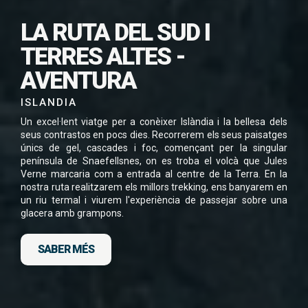
SUBSCRIU-TE PER
LA RUTA DEL SUD I
DESCARREGAR
TERRES ALTES -
AQUEST VIATGE EN
AVENTURA
PDF
ISLANDIA
Un excel·lent viatge per a conèixer Islàndia i la bellesa dels
seus contrastos en pocs dies. Recorrerem els seus paisatges
únics de gel, cascades i foc, començant per la singular
península de Snaefellsnes, on es troba el volcà que Jules
He llegit i accepto la
Política de Privacitat
*
Verne marcaria com a entrada al centre de la Terra. En la
nostra ruta realitzarem els millors trekking, ens banyarem en
un riu termal i viurem l'experiència de passejar sobre una
glacera amb grampons.
SABER MÉS
DESCARGA FITXA DEL VIATGE