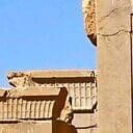
SUBSCRIU
PDF
He llegit i accepto 