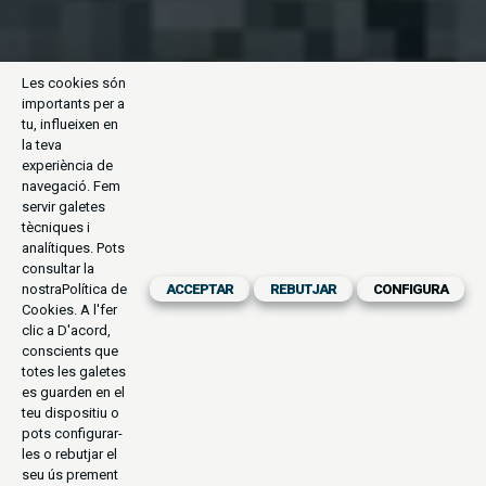
Les cookies són
importants per a
tu, influeixen en
la teva
experiència de
navegació. Fem
servir galetes
tècniques i
analítiques. Pots
consultar la
nostra
Política de
ACCEPTAR
REBUTJAR
CONFIGURA
Cookies
. A l'fer
clic a D'acord,
conscients que
totes les galetes
es guarden en el
teu dispositiu o
pots configurar-
les o rebutjar el
seu ús prement