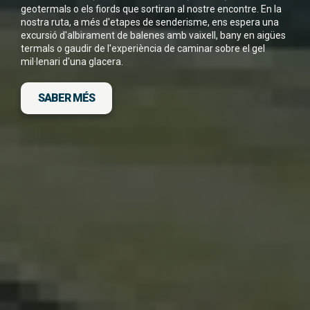
geotermals o els fiords que sortiran al nostre encontre. En la
nostra ruta, a més d'etapes de senderisme, ens espera una
He llegit i accepto la
Política de Privacitat
*
excursió d'albirament de balenes amb vaixell, bany en aigües
termals o gaudir de l'experiència de caminar sobre el gel
mil·lenari d'una glacera.
SABER MÉS
DESCARGA FITXA DEL VIATGE