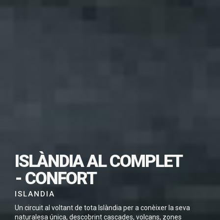
SUBSCRIU-TE PER
DESCARREGAR
ISLÀNDIA AL COMPLET
AQUEST VIATGE EN
- CONFORT
PDF
ISLANDIA
Un circuit al voltant de tota Islàndia per a conèixer la seva
naturalesa única, descobrint cascades, volcans, zones