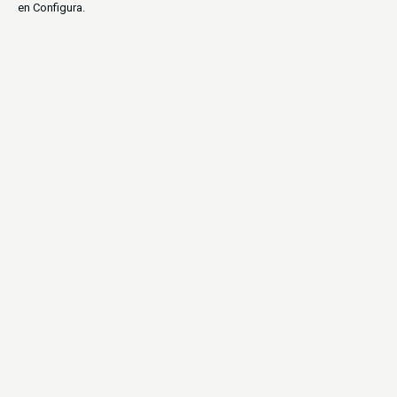
en Configura.
AVENTURA
NATURALESA
EN GRUP
MINIVAN
DESCARGA FITXA DEL VIATGE