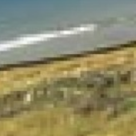
SUBSCRIU
PDF
He llegit i accepto 