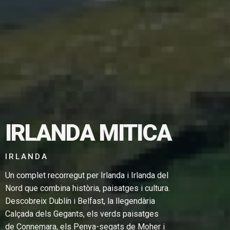
IRLANDA MITICA
TGE EN
IRLANDA
Un complet recorregut per Irlanda i Irlanda del
Nord que combina història, paisatges i cultura.
Descobreix Dublín i Belfast, la llegendària
Calçada dels Gegants, els verds paisatges
de Connemara, els Penya-segats de Moher i