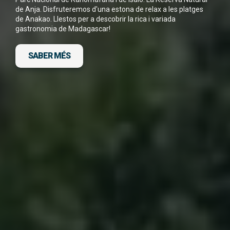
de Anja. Disfruteremos d'una estona de relax a les platges
He llegit i accepto la
Política de Privacitat
*
de Anakao. Llestos per a descobrir la rica i variada
gastronomia de Madagascar!
SABER MÉS
DESCARGA FITXA DEL VIATGE