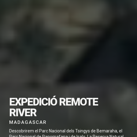
SUBSCRIU-TE PER
DESCARREGAR
EXPEDICIÓ REMOTE
AQUEST VIATGE EN
PDF
RIVER
MADAGASCAR
Descobrirem el Parc Nacional dels Tsingys de Bemaraha, el
Parc Nacional de Ranomafana i de Isalo. La Reserva Natural