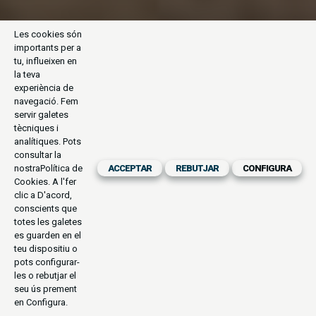
Les cookies són
importants per a
tu, influeixen en
la teva
experiència de
navegació. Fem
servir galetes
tècniques i
analítiques. Pots
consultar la
nostra
Política de
ACCEPTAR
REBUTJAR
CONFIGURA
Cookies
. A l'fer
clic a D'acord,
conscients que
totes les galetes
es guarden en el
teu dispositiu o
pots configurar-
les o rebutjar el
seu ús prement
en Configura.