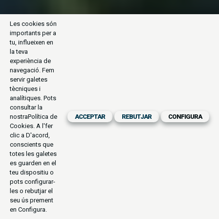
Les cookies són
importants per a
tu, influeixen en
la teva
experiència de
navegació. Fem
servir galetes
tècniques i
analítiques. Pots
consultar la
nostra
Política de
ACCEPTAR
REBUTJAR
CONFIGURA
Cookies
. A l'fer
clic a D'acord,
conscients que
totes les galetes
es guarden en el
teu dispositiu o
pots configurar-
les o rebutjar el
seu ús prement
en Configura.