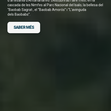
d'artesania d'Antananarivo. Descubriras l'aire fresc en la
cascada de les Nimfes al Parc Nacional del Isalo; la bellesa del
He llegit i accepto la
Política de Privacitat
*
“Baobab Sagrat·, el “Baobab Amorós” i “L'avinguda
dels Baobabs”.
SABER MÉS
DESCARGA FITXA DEL VIATGE