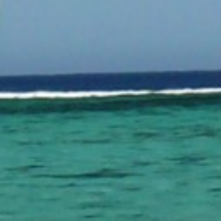
SUBSCRIU
PDF
He llegit i accepto 