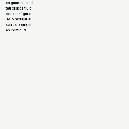
es guarden en el
teu dispositiu o
pots configurar-
les o rebutjar el
seu ús prement
en Configura.
CULTURAL
ANTIGUES CIVILITZACIONS
URBANITA
EN GRUP