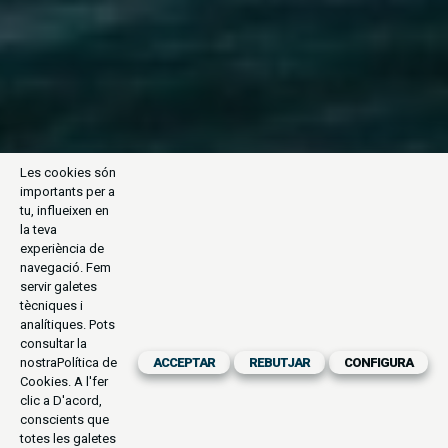
Les cookies són
importants per a
tu, influeixen en
la teva
experiència de
navegació. Fem
servir galetes
tècniques i
analítiques. Pots
consultar la
nostra
Política de
ACCEPTAR
REBUTJAR
CONFIGURA
Cookies
. A l'fer
clic a D'acord,
conscients que
totes les galetes