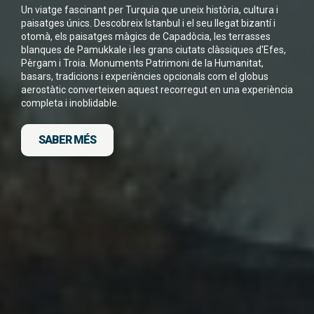
Un viatge fascinant per Turquia que uneix història, cultura i
paisatges únics. Descobreix Istanbul i el seu llegat bizantí i
otomà, els paisatges màgics de Capadòcia, les terrasses
blanques de Pamukkale i les grans ciutats clàssiques d'Efes,
Pèrgam i Troia. Monuments Patrimoni de la Humanitat,
He llegit i accepto la
Política de Privacitat
*
basars, tradicions i experiències opcionals com el globus
aerostàtic converteixen aquest recorregut en una experiència
completa i inoblidable.
SABER MÉS
DESCARGA FITXA DEL VIATGE