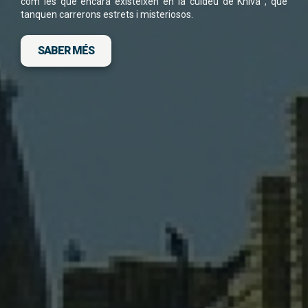
com les que encara existeixen en la cuideu de Khiva , que
tanquen carrerons estrets i misteriosos.
SABER MÉS
DESCARGA FITXA DEL VIATGE