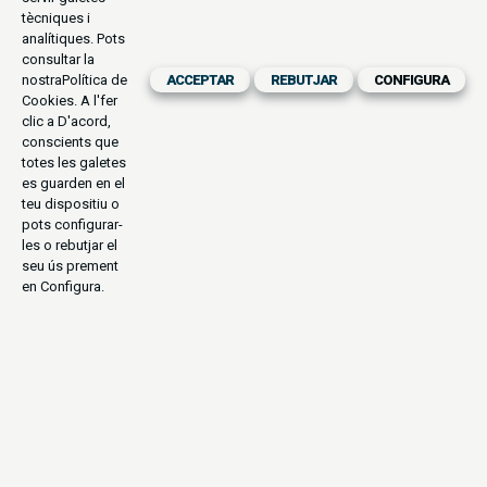
tècniques i
analítiques. Pots
consultar la
nostra
Política de
ACCEPTAR
REBUTJAR
CONFIGURA
Cookies
. A l'fer
clic a D'acord,
conscients que
totes les galetes
es guarden en el
teu dispositiu o
pots configurar-
les o rebutjar el
seu ús prement
en Configura.
CULTURAL
ANTIGUES CIVILITZACIONS