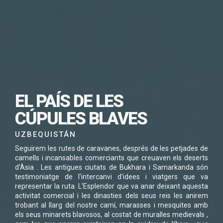
SUBSCRIU-TE PER
EL PAÍS DE LES
DESCARREGAR
CÚPULES BLAVES
AQUEST VIATGE EN
UZBEQUISTÁN
PDF
Seguirem les rutes de caravanes, després de les petjades de
camells i incansables comerciants que creuaven els deserts
d'Àsia . Les antigues ciutats de Bukhara i Samarkanda són
testimoniatge de l'intercanvi d'idees i viatgers que va
representar la ruta. L'Esplendor que va anar deixant aquesta
activitat comercial i les dinasties dels seus reis les anirem
He llegit i accepto la
Política de Privacitat
*
trobant al llarg del nostre camí, marasses i mesquites amb
els seus minarets blavosos, al costat de muralles medievals ,