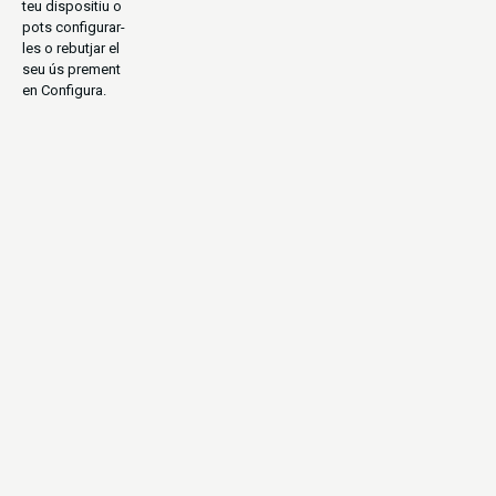
teu dispositiu o
pots configurar-
les o rebutjar el
seu ús prement
en Configura.
AVENTURA
SENDERISME
ACTIU
NATURALESA
EN GRUP
AMB GUIA/S
MINIVAN