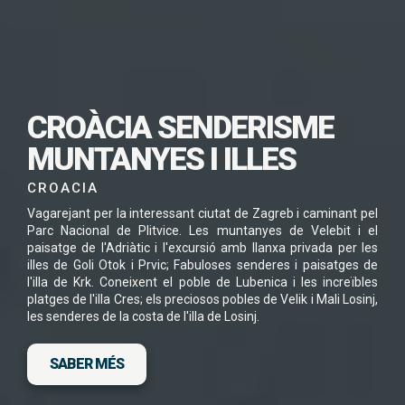
SUBSCRIU-TE PER
DESCARREGAR
CROÀCIA SENDERISME
AQUEST VIATGE EN
MUNTANYES I ILLES
PDF
CROACIA
Vagarejant per la interessant ciutat de Zagreb i caminant pel
Parc Nacional de Plitvice. Les muntanyes de Velebit i el
paisatge de l'Adriàtic i l'excursió amb llanxa privada per les
illes de Goli Otok i Prvic; Fabuloses senderes i paisatges de
He llegit i accepto la
Política de Privacitat
*
l'illa de Krk. Coneixent el poble de Lubenica i les increïbles
platges de l'illa Cres; els preciosos pobles de Velik i Mali Losinj,
les senderes de la costa de l'illa de Losinj.
SABER MÉS