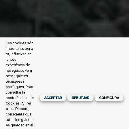
Les cookies són
importants per a
tu, influeixen en
la teva
experiència de
navegació. Fem
servir galetes
tècniques i
analítiques. Pots
consultar la
nostra
Política de
ACCEPTAR
REBUTJAR
CONFIGURA
Cookies
. A l'fer
clic a D'acord,
conscients que
totes les galetes
es guarden en el