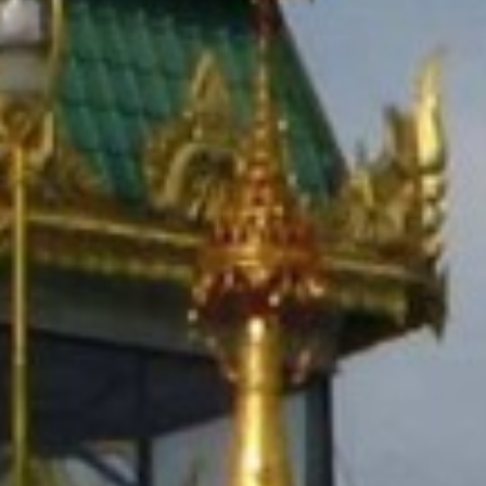
SUBSCRIU
PDF
He llegit i accepto 