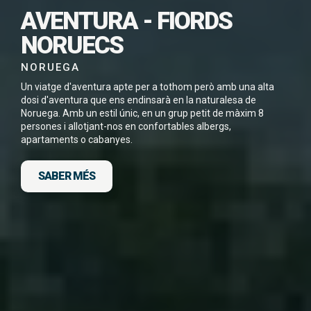
AVENTURA - FIORDS
AQUEST VIATGE EN
PDF
NORUECS
NORUEGA
Un viatge d'aventura apte per a tothom però amb una alta
dosi d'aventura que ens endinsarà en la naturalesa de
Noruega. Amb un estil únic, en un grup petit de màxim 8
He llegit i accepto la
Política de Privacitat
*
persones i allotjant-nos en confortables albergs,
apartaments o cabanyes.
SABER MÉS
DESCARGA FITXA DEL VIATGE