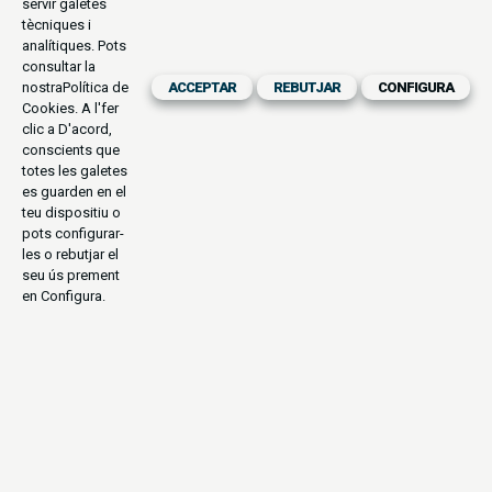
servir galetes
tècniques i
analítiques. Pots
consultar la
nostra
Política de
ACCEPTAR
REBUTJAR
CONFIGURA
Cookies
. A l'fer
clic a D'acord,
conscients que
totes les galetes
es guarden en el
teu dispositiu o
pots configurar-
les o rebutjar el
seu ús prement
en Configura.
AVENTURA
CULTURAL