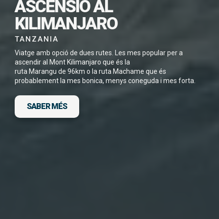
AQUEST VIATGE EN
ASCENSIÓ AL
PDF
KILIMANJARO
TANZANIA
Viatge amb opció de dues rutes. Les mes popular per a
ascendir al Mont Kilimanjaro que és la
ruta Marangu de 96km o la ruta Machame que és
He llegit i accepto la
Política de Privacitat
*
probablement la mes bonica, menys coneguda i mes forta.
SABER MÉS
DESCARGA FITXA DEL VIATGE