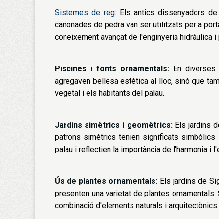
Sistemes de reg:
Els antics dissenyadors de S
canonades de pedra van ser utilitzats per a por
coneixement avançat de l'enginyeria hidràulica i
Piscines i fonts ornamentals:
En diverses 
agregaven bellesa estètica al lloc, sinó que tamb
vegetal i els habitants del palau.
Jardins simètrics i geomètrics:
Els jardins d
patrons simètrics tenien significats simbòlics
palau i reflectien la importància de l'harmonia i l'
Ús de plantes ornamentals:
Els jardins de Si
presenten una varietat de plantes ornamentals. S
combinació d'elements naturals i arquitectònics 