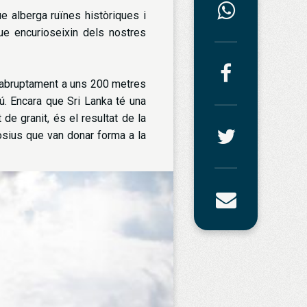
e alberga ruïnes històriques i
e encurioseixin dels nostres
 abruptament a uns 200 metres
mú. Encara que Sri Lanka té una
 de granit, és el resultat de la
osius que van donar forma a la