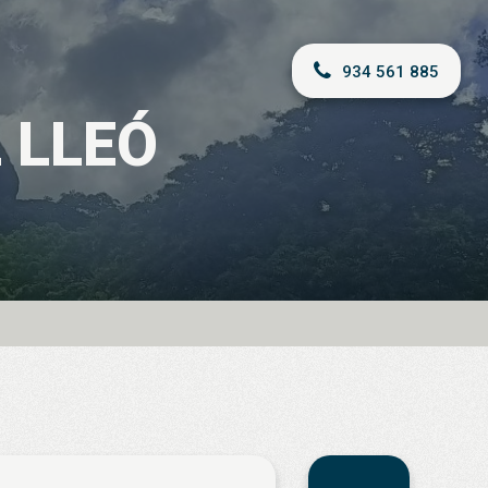
934 561 885
L LLEÓ