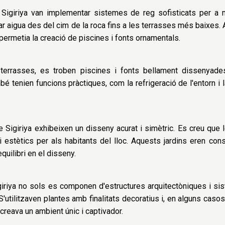
igiriya van implementar sistemes de reg sofisticats per a ma
tar aigua des del cim de la roca fins a les terrasses més baixe
 permetia la creació de piscines i fonts ornamentals.
terrasses, es troben piscines i fonts bellament dissenyad
é tenien funcions pràctiques, com la refrigeració de l'entorn i l
e Sigiriya exhibeixen un disseny acurat i simètric. Es creu que
 i estètics per als habitants del lloc. Aquests jardins eren co
equilibri en el disseny.
giriya no sols es componen d'estructures arquitectòniques i s
'utilitzaven plantes amb finalitats decoratius i, en alguns casos
creava un ambient únic i captivador.