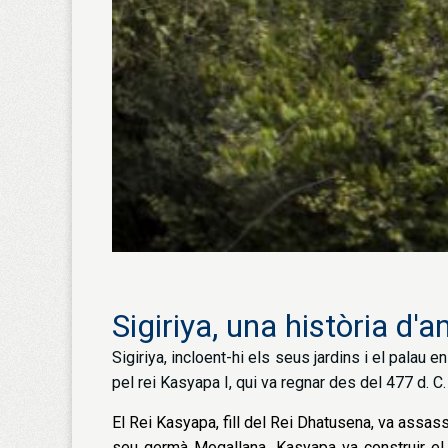
Sigiriya, una història d'a
Sigiriya, incloent-hi els seus jardins i el palau 
pel rei Kasyapa I, qui va regnar des del 477 d. C. 
El Rei Kasyapa, fill del Rei Dhatusena, va assas
seu germà Mogallana. Kasyapa va construir el pa