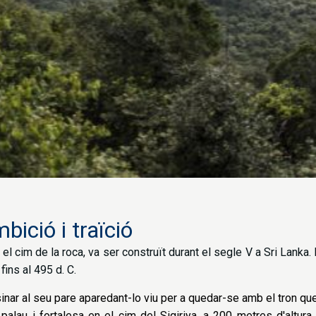
mbició i traïció
en el cim de la roca, va ser construït durant el segle V a Sri Lank
fins al 495 d. C.
sinar al seu pare aparedant-lo viu per a quedar-se amb el tron que
lau i fortalesa en el cim del Sigiriya, a 200 metres d'altura, 