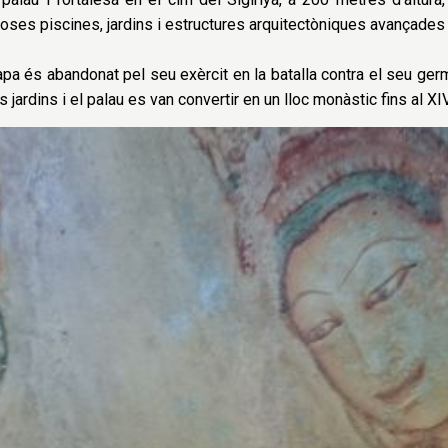
oses piscines, jardins i estructures arquitectòniques avançades 
a és abandonat pel seu exèrcit en la batalla contra el seu germ
ardins i el palau es van convertir en un lloc monàstic fins al XIV