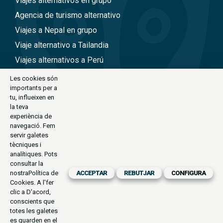
Viajes alternativos en grupo
Agencia de turismo alternativo
Viajes a Nepal en grupo
Viaje alternativo a Tailandia
Viajes alternativos a Perú
Viajes alternativos a Vietnam
Les cookies són
importants per a
tu, influeixen en
CONTACTE
la teva
experiència de
C/Antoni Maria Claret, 111-113 (Barcelona)
navegació. Fem
servir galetes
exode@exode.es
tècniques i
analítiques. Pots
934 561 885
consultar la
Horari:
nostra
Política de
ACCEPTAR
REBUTJAR
CONFIGURA
Dilluns a Divendres
Cookies
. A l'fer
09.30-14.00 | 16.00-19.30
clic a D'acord,
conscients que
totes les galetes
es guarden en el