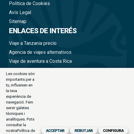
Política de Cookies
Avís Legal
Sitemap
ENLACES DE INTERÉS
Viaje a Tanzania precio
Agencia de viajes alternativos
Viaje de aventura a Costa Rica
Viajes alternativos en grupo
Les cookies són
Agencia de turismo alternativo
importants per a
tu, influeixen en
Viajes a Nepal en grupo
la teva
experiència de
Viaje alternativo a Tailandia
navegació. Fem
Viajes alternativos a Perú
servir galetes
tècniques i
Viajes alternativos a Vietnam
analítiques. Pots
consultar la
nostra
Política de
ACCEPTAR
REBUTJAR
CONFIGURA
CONTACTE