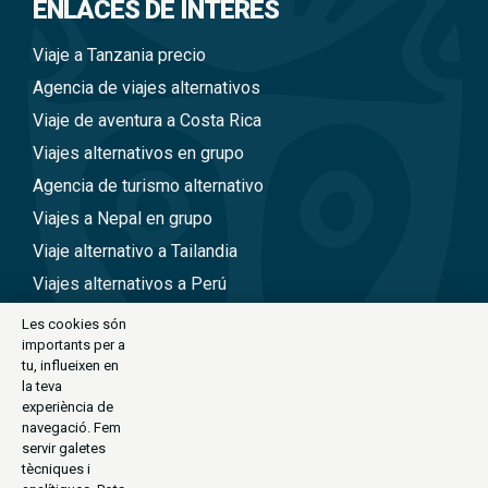
ENLACES DE INTERÉS
Viaje a Tanzania precio
Agencia de viajes alternativos
Viaje de aventura a Costa Rica
Viajes alternativos en grupo
Agencia de turismo alternativo
Viajes a Nepal en grupo
Viaje alternativo a Tailandia
Viajes alternativos a Perú
Viajes alternativos a Vietnam
Les cookies són
importants per a
tu, influeixen en
CONTACTE
la teva
experiència de
C/Antoni Maria Claret, 111-113 (Barcelona)
navegació. Fem
servir galetes
exode@exode.es
tècniques i