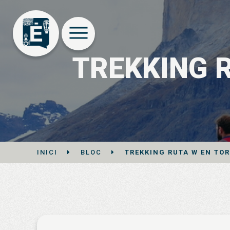
TREKKING R
INICI
BLOC
TREKKING RUTA W EN TOR